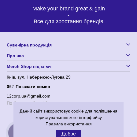
Make your brand great & gain
-
Все для зростання брендів
Сувенірна продукція
Про нас
Merch Shop під ключ
Київ, вул. Набережно-Лугова 29
0
6
7
Показати номер
12corp.ua@gmail.com
По будням с 9 до 18
Даний сайт використовує cookie для поліпшення
користувальницького інтерфейсу
Правила використання
Користувача угода
|
Політика конфіденційності
Добре