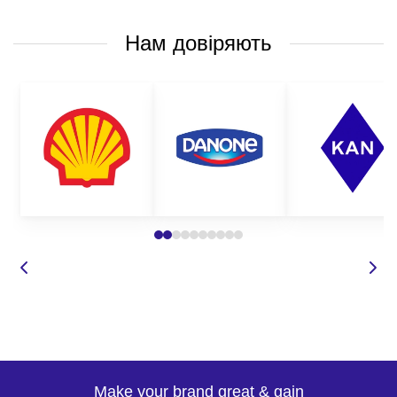
Нам довіряють
Make your brand great & gain