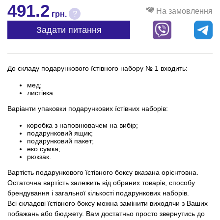
491.2
На замовлення
?
грн.
Задати питання
До складу подарункового їстівного набору № 1 входить:
мед;
листівка.
Варіанти упаковки подарункових їстівних наборів:
коробка з наповнювачем на вибір;
подарунковий ящик;
подарунковий пакет;
еко сумка;
рюкзак.
Вартість подарункового їстівного боксу вказана орієнтовна.
Остаточна вартість залежить від обраних товарів, способу
брендування і загальної кількості подарункових наборів.
Всі складові їстівного боксу можна замінити виходячи з Ваших
побажань або бюджету. Вам достатньо просто звернутись до