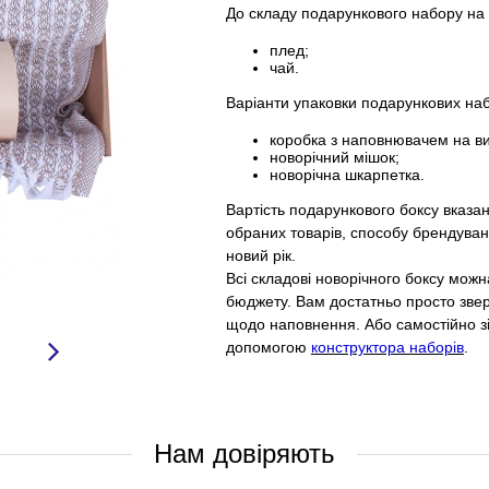
До складу подарункового набору на 
плед;
чай.
Варіанти упаковки подарункових наб
коробка з наповнювачем на ви
новорічний мішок;
новорічна шкарпетка.
Вартість подарункового боксу вказан
обраних товарів, способу брендуванн
новий рік.
Всі складові новорічного боксу мож
бюджету. Вам достатньо просто звер
щодо наповнення. Або самостійно зі
допомогою
конструктора наборів
.
Нам довіряють