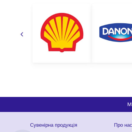
M
Сувенірна продукція
Про на