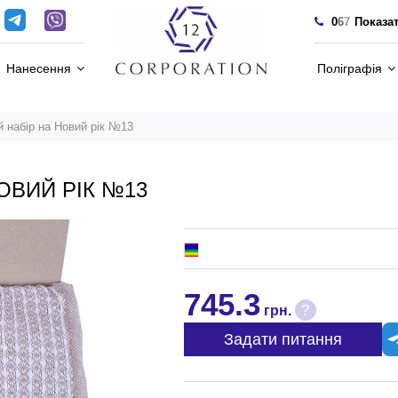
0
6
7
Показа
Нанесення
Поліграфія
 набір на Новий рік №13
ОВИЙ РІК №13
745.3
?
грн.
Задати питання