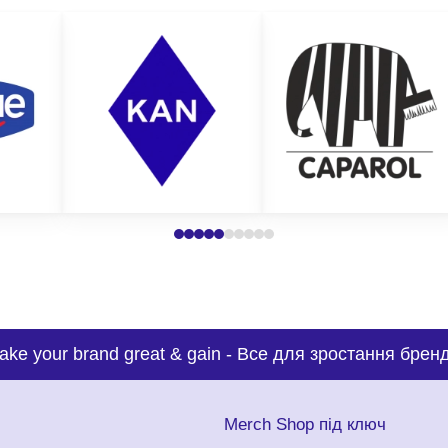
ake your brand great & gain
-
Все для зростання бренд
с
Merch Shop під ключ