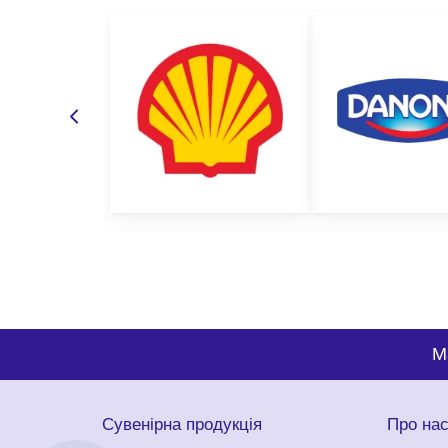
M
Сувенірна продукція
Про на