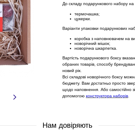
До складу подарункового набору на 
термочашка;
цукерки.
Варіанти упаковки подарункових наб
коробка з наповнювачем на ви
новорічний мішок;
новорічна шкарпетка.
Вартість подарункового боксу вказан
обраних товарів, способу брендуванн
новий рік.
Всі складові новорічного боксу мож
бюджету. Вам достатньо просто звер
щодо наповнення. Або самостійно зі
допомогою
конструктора наборів
.
Нам довіряють