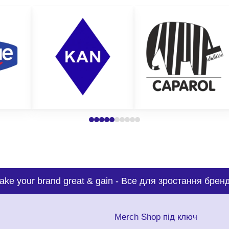
ake your brand great & gain
-
Все для зростання бренд
с
Merch Shop під ключ