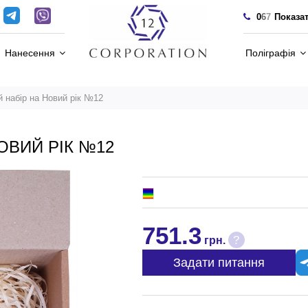
0
6
7
Показа
Нанесення
Поліграфія
 набір на Новий рік №12
ОВИЙ РІК №12
751.3
?
грн.
Задати питання