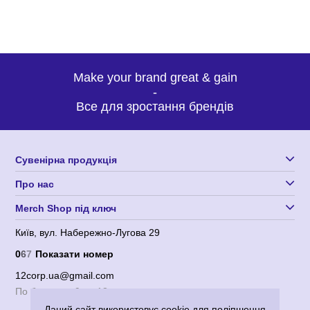
Make your brand great & gain
-
Все для зростання брендів
Сувенірна продукція
Про нас
Merch Shop під ключ
Київ, вул. Набережно-Лугова 29
0
6
7
Показати номер
12corp.ua@gmail.com
По будням с 9 до 18
Даний сайт використовує cookie для поліпшення