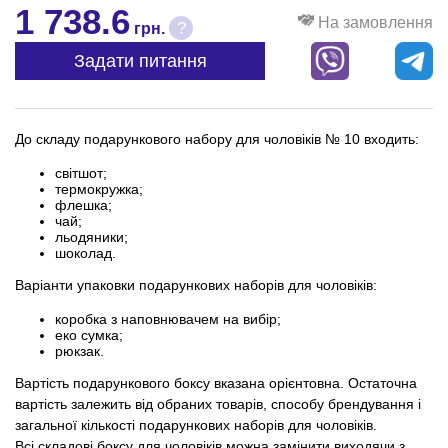
1 738.6
На замовлення
?
грн.
Задати питання
До складу подарункового набору для чоловіків № 10 входить:
світшот;
термокружка;
флешка;
чай;
льодяники;
шоколад.
Варіанти упаковки подарункових наборів для чоловіків:
коробка з наповнювачем на вибір;
еко сумка;
рюкзак.
Вартість подарункового боксу вказана орієнтовна. Остаточна
вартість залежить від обраних товарів, способу брендування і
загальної кількості подарункових наборів для чоловіків.
Всі складові боксу для чоловіків можна замінити виходячи з