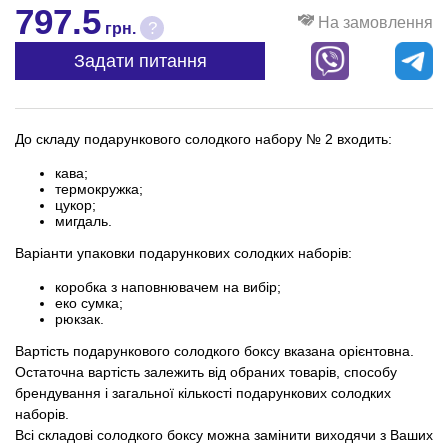
797.5
На замовлення
?
грн.
Задати питання
До складу подарункового солодкого набору № 2 входить:
кава;
термокружка;
цукор;
мигдаль.
Варіанти упаковки подарункових солодких наборів:
коробка з наповнювачем на вибір;
еко сумка;
рюкзак.
Вартість подарункового солодкого боксу вказана орієнтовна.
Остаточна вартість залежить від обраних товарів, способу
брендування і загальної кількості подарункових солодких
наборів.
Всі складові солодкого боксу можна замінити виходячи з Ваших