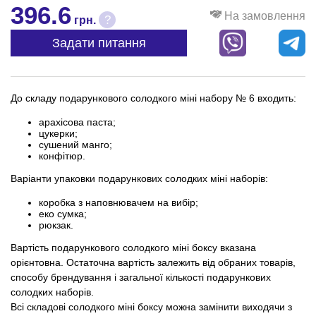
396.6
На замовлення
?
грн.
Задати питання
До складу подарункового солодкого міні набору № 6 входить:
арахісова паста;
цукерки;
сушений манго;
конфітюр.
Варіанти упаковки подарункових солодких міні наборів:
коробка з наповнювачем на вибір;
еко сумка;
рюкзак.
Вартість подарункового солодкого міні боксу вказана
орієнтовна. Остаточна вартість залежить від обраних товарів,
способу брендування і загальної кількості подарункових
солодких наборів.
Всі складові солодкого міні боксу можна замінити виходячи з