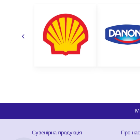
M
Сувенірна продукція
Про на