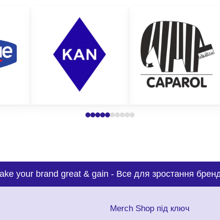
ake your brand great & gain
-
Все для зростання бренд
с
Merch Shop під ключ