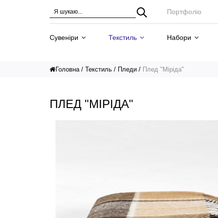
Портфоліо
Сувеніри
Текстиль
Набори
Головна
Текстиль
Пледи
Плед "Міріда"
ПЛЕД "МІРІДА"