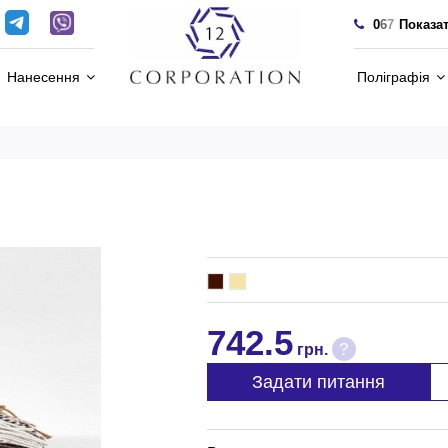
0
6
7
Показа
Нанесення
Поліграфія
742.5
?
грн.
Задати питання