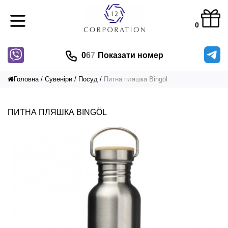
0
0
6
7
Показати номер
Головна
Сувеніри
Посуд
Питна пляшка Bingöl
ПИТНА ПЛЯШКА BINGÖL