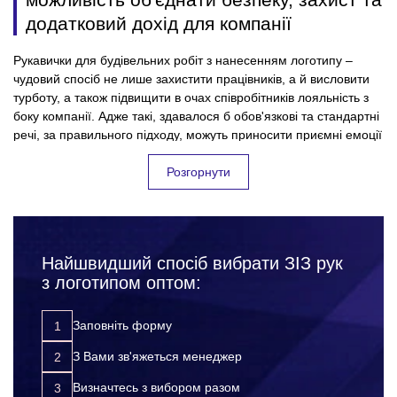
додатковий дохід для компанії
Рукавички для будівельних робіт з нанесенням логотипу –
чудовий спосіб не лише захистити працівників, а й висловити
турботу, а також підвищити в очах співробітників лояльність з
боку компанії. Адже такі, здавалося б обов'язкові та стандартні
речі, за правильного підходу, можуть приносити приємні емоції
для колективу, і безумовно користь для підприємства. Всі
успішні фірми, які дбають про своїх співробітників та їхню
Розгорнути
безпеку на робочому місці – дуже відповідально підходять до
вибору засобів індивідуального захисту для працівників.
Підкреслюючи, таким чином, значущість кожного співробітника
для компанії. Замовляючи рукавички для будівельних робіт
Найшвидший спосіб вибрати ЗІЗ рук
оптом, Ви:
захищаєте своїх працівників від нещасних випадків,
з логотипом оптом:
травм та інших неприємних ситуацій на робочому місці;
підвищуєте лояльність до компанії з боку співробітників;
Заповніть форму
розвиваєте корпоративну культуру;
З Вами зв'яжеться менеджер
просуваєте свій бренд за допомогою додаткової
реклами.
Визначтесь з вибором разом