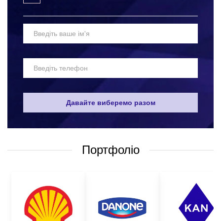
Вибір матеріалів для пошиття рукавичок для будівельних робіт
з логотипом – одне з найскладніших завдань. Адже, такі
вироби мають бути максимально якісними та надійними.
Засоби захисту повинні захищати руки від небезпечних
уражень. Якісні матеріали та технології виготовлення
рукавичок для будівельних робіт оптом не дозволяють
травмувати працівника, і при цьому не викликатимуть
дискомфорту від носіння таких виробів. Звичайно, дуже
складно визначити універсальний набір засобів захисту, який
би підійшов в усіх сферах. Але найпоширенішими варіантами
Давайте виберемо разом
є:
робочі рукавички;
одноразові рукавички;
Портфоліо
робочі рукавиці;
рукавички з пвх крапкою;
медичні рукавички;
латексні рукавички і багато іншого.
Все це лише невеликий перелік того, чим можна убезпечити