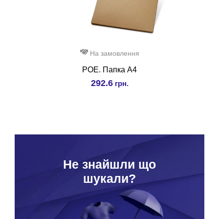
На замовлення
POE. Папка A4
292.6
грн.
Hе знайшли що
шукали?