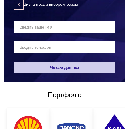
Визначтесь з вибором разом
урахуванням індивідуальних потреб замовника. Друк папок з
вклеєною кишенею оптом від Корпорації 12 різняться високою
якістю та довгим терміном життя. Ми застосовуємо
нестандартний підхід до кожного клієнта та враховуємо всі
ваші побажання, щоб в кінцевому результаті отримати саме те,
що ви шукали. Використання папок з вклеєною кишенею оптом
застосовується багатьма компаніями в різних сферах роботи:
в офісі будь-якої компанії, в якості корпоративної
продукції, рекламних матеріалів;
Чекаю дзвінка
торговими, туристичними, рекламними компаніями;
в ресторанно - готельному бізнесі, в розважальних
комплексах та базах відпочинку, тощо.
Портфоліо
Замовляючи папки з вклеєною кишенею з друком логотипу
отпом в Корпорації 12, ви отримаєте безліч приємних емоцій
та:
високу якість продукції, що виготовлена з урахуванням