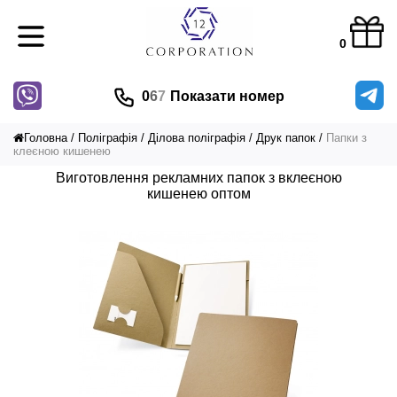
0
0
6
7
Показати номер
Головна
Поліграфія
Ділова поліграфія
Друк папок
Папки з
клеєною кишенею
Виготовлення рекламних папок з вклеєною
кишенею оптом