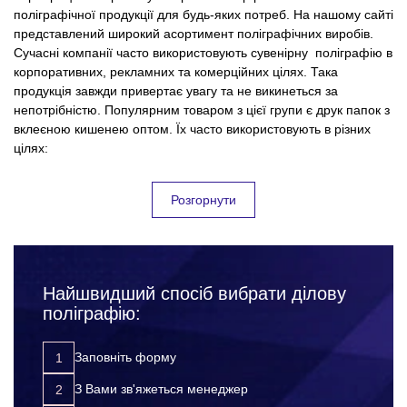
поліграфічної продукції для будь-яких потреб. На нашому сайті
представлений широкий асортимент поліграфічних виробів.
Сучасні компанії часто використовують сувенірну поліграфію в
корпоративних, рекламних та комерційних цілях. Така
продукція завжди привертає увагу та не викинеться за
непотрібністю. Популярним товаром з цієї групи є друк папок з
вклеєною кишенею оптом. Їх часто використовують в різних
цілях:
в якості роздаткового матеріалу під час проведення
Розгорнути
промо акцій;
як сувенірну продукцію під час проведення рекламних
кампаній;
для подарунків та бонусів клієнтам, партнерам,
постачальникам;
Найшвидший спосіб вибрати ділову
поліграфію:
для зміцнення корпоративного духу в колективі, папки з
вклеєною кишенею часто використовують в роботі.
Заповніть форму
Друк папок з вклеєною кишенею отпом виготовляється в різних
тиражах, в залежності від конкретних потреб та кінцевої мети
З Вами зв'яжеться менеджер
використання. Ми пропонуємо різні дизайни виробів з