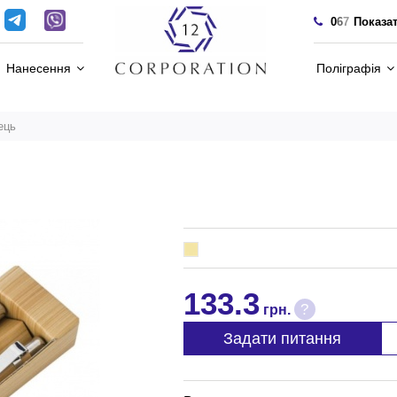
0
6
7
Показа
Нанесення
Поліграфія
ець
133.3
?
грн.
Задати питання