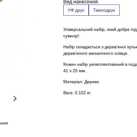
Вид нанесення
УФ друк
Тамподрук
Універсальний набір, який добре піді
сувенір!
Набір складається з дерев'яної кульк
дерев'яного механічного олівця.
Кожен набір укомплектований в под
41 х 25 мм.
Матеріал: Дерево
Вага: 0.102 кг.
ання