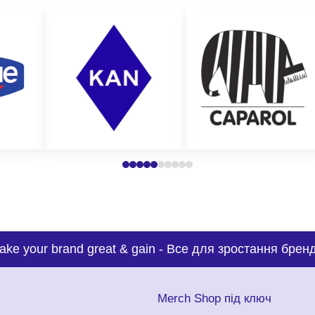
ake your brand great & gain
-
Все для зростання бренд
с
Merch Shop під ключ