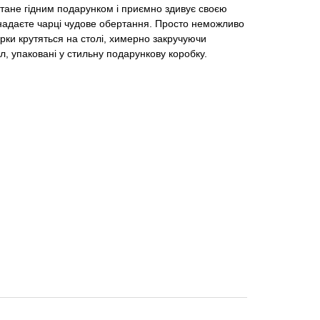
 стане гідним подарунком і приємно здивує своєю
 надаєте чарці чудове обертання. Просто неможливо
арки крутяться на столі, химерно закручуючи
мл, упаковані у стильну подарункову коробку.