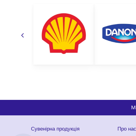
M
Сувенірна продукція
Про на