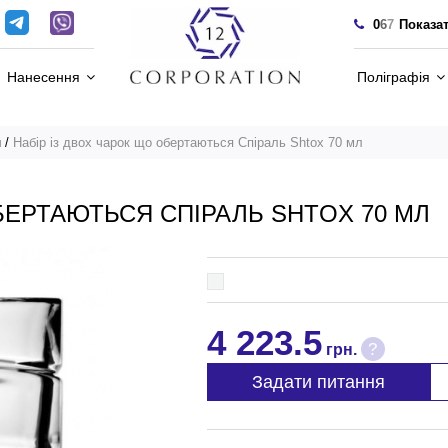
0
6
7
Показа
Нанесення
Поліграфія
и
Набір із двох чарок що обертаються Спіраль Shtox 70 мл
БЕРТАЮТЬСЯ СПІРАЛЬ SHTOX 70 МЛ
4 223.5
?
грн.
Задати питання