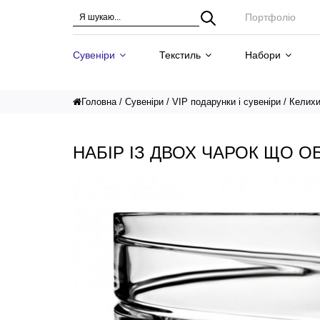
Портфоліо
Сувеніри
Текстиль
Набори
Головна
Сувеніри
VIP подарунки і сувеніри
Келих
НАБІР ІЗ ДВОХ ЧАРОК ЩО О