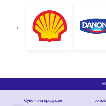
M
Сувенірна продукція
Про на