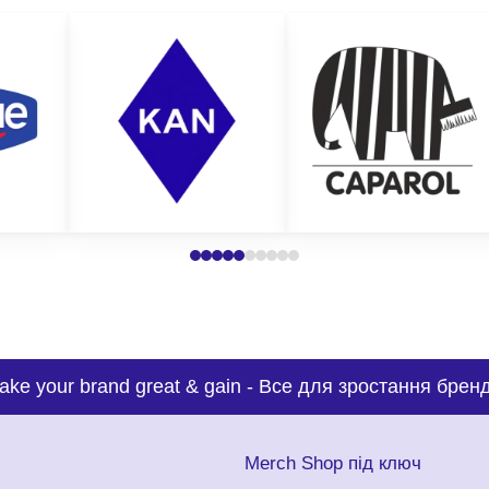
ake your brand great & gain
-
Все для зростання бренд
с
Merch Shop під ключ