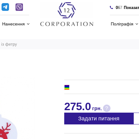
0
6
7
Показа
Нанесення
Поліграфія
 із фетру
275.0
?
грн.
Задати питання