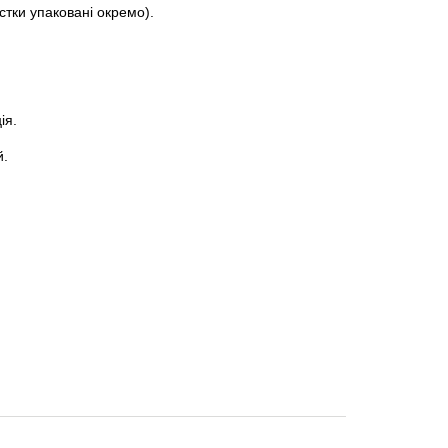
стки упаковані окремо).
ія.
й.