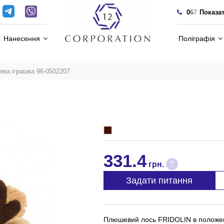
0
6
7
Показа
Нанесення
Поліграфія
яка іграшка 96-0502207
331.4
?
грн.
Задати питання
Плюшевий лось FRIDOLIN в положенн