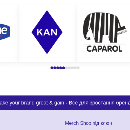
ake your brand great & gain
-
Все для зростання бренд
с
Merch Shop під ключ