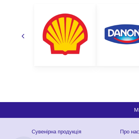
M
Сувенірна продукція
Про на