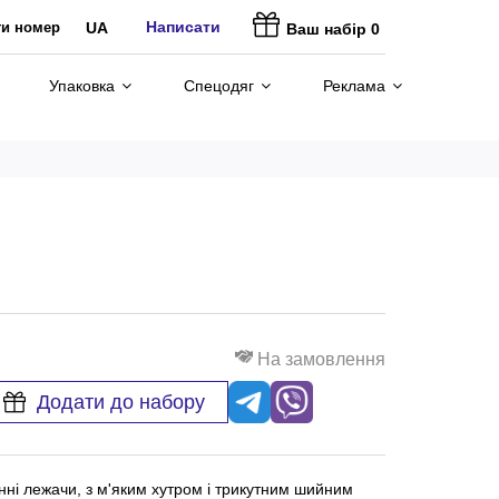
Написати
ти номер
UA
Ваш набір
0
Упаковка
Спецодяг
Реклама
На замовлення
Додати до набору
і лежачи, з м'яким хутром і трикутним шийним