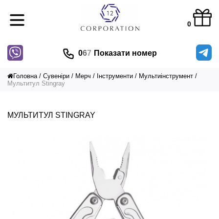
0
0
6
7
Показати номер
Головна
Сувеніри
Мерч
Інструменти
Мультиінструмент
Мультитул Stingray
МУЛЬТИТУЛ STINGRAY