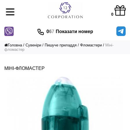
0
0
6
7
Показати номер
Головна
Сувеніри
Пишуче приладдя
Фломастери
Міні-
фломастер
МІНІ-ФЛОМАСТЕР