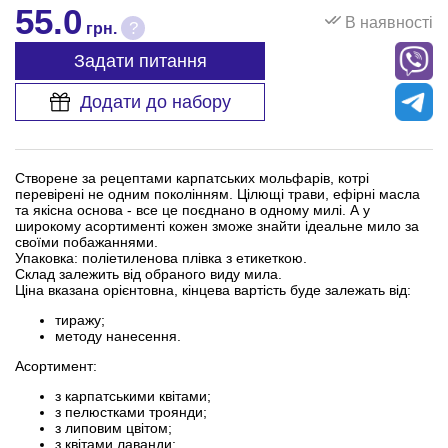
55.0
В наявності
?
грн.
Задати питання
Додати до набору
Створене за рецептами карпатських мольфарів, котрі
перевірені не одним поколінням. Цілющі трави, ефірні масла
та якісна основа - все це поєднано в одному милі. А у
широкому асортименті кожен зможе знайти ідеальне мило за
своїми побажаннями.
Упаковка: поліетиленова плівка з етикеткою.
Склад залежить від обраного виду мила.
Ціна вказана орієнтовна, кінцева вартість буде залежать від:
тиражу;
методу нанесення.
Асортимент:
з карпатськими квітами;
з пелюстками троянди;
з липовим цвітом;
з квітами лаванди;