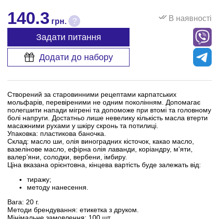
140.3
В наявності
?
грн.
Задати питання
Додати до набору
Створений за старовинними рецептами карпатських
мольфарів, перевіреними не одним поколінням. Допомагає
полегшити напади мігрені та допоможе при втомі та головному
болі напруги. Достатньо лише невелику кількість масла втерти
масажними рухами у шкіру скронь та потилиці.
Упаковка: пластикова баночка.
Склад: масло ши, олія виноградних кісточок, какао масло,
вазелінове масло, ефірна олія лаванди, коріандру, м’яти,
валер’яни, солодки, вербени, імбиру.
Ціна вказана орієнтовна, кінцева вартість буде залежать від:
тиражу;
методу нанесення.
Вага: 20 г.
Методи брендування: етикетка з друком.
Мінімальне замовлення: 100 шт.