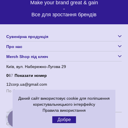
Make your brand great & gain
-
Все для зростання брендів
Сувенірна продукція
Про нас
Merch Shop під ключ
Київ, вул. Набережно-Лугова 29
0
6
7
Показати номер
12corp.ua@gmail.com
По будням с 9 до 18
Даний сайт використовує cookie для поліпшення
користувальницького інтерфейсу
Правила використання
Користувача угода
|
Політика конфіденційності
Добре
КНОПКА
ЗВ'ЯЗКУ
Corporation 12
© 2012-2026 Всі права захищені.