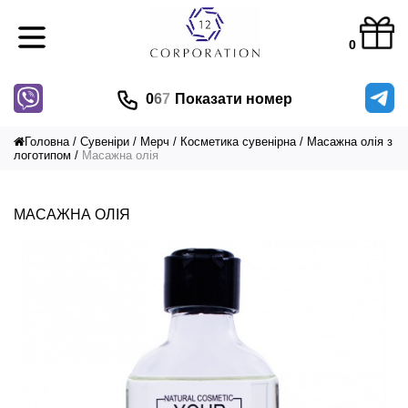
0
0
6
7
Показати номер
Головна
Сувеніри
Мерч
Косметика сувенірна
Масажна олія з
логотипом
Масажна олія
МАСАЖНА ОЛІЯ