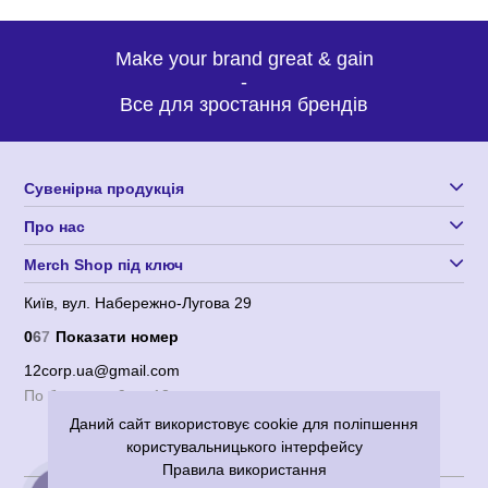
Make your brand great & gain
-
Все для зростання брендів
Сувенірна продукція
Про нас
Merch Shop під ключ
Київ, вул. Набережно-Лугова 29
0
6
7
Показати номер
12corp.ua@gmail.com
По будням с 9 до 18
Даний сайт використовує cookie для поліпшення
користувальницького інтерфейсу
Правила використання