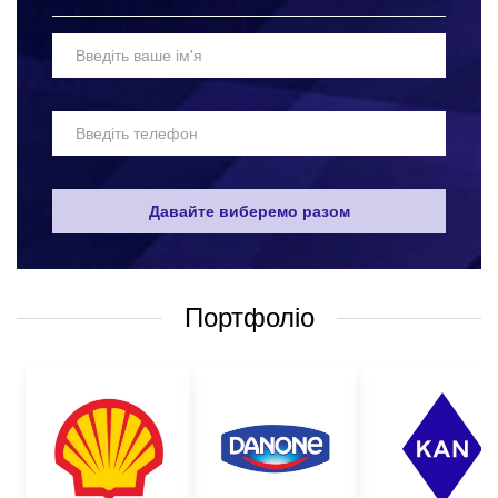
логотипом – одне з найскладніших завдань. Адже, такі вироби
мають бути максимально якісними та надійними. Засоби
захисту повинні захищати людину від можливих травм та
нещасних випадків на робочому місці. Якісні матеріали та
технології виготовлення лямкових поясів оптом не дозволяють
травмувати працівника, і при цьому не викликатимуть
дискомфорту від носіння таких виробів. Звичайно, дуже
складно визначити універсальний набір засобів захисту, який
би підійшов в усіх сферах. Але найпоширенішими варіантами
Давайте виберемо разом
є:
страхувальні пояси;
анкерні пристрої;
Портфоліо
страхувальні карабіни;
страхувальні системи і багато іншого.
Все це лише невеликий перелік того, чим можна убезпечити
ваших працівників від травмування на робочому місці. На
нашому сайті представлений широкий асортимент засобів
захисту для різних цілей та груп застосування.