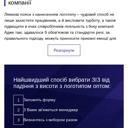
компанії
Лямкові пояси з нанесенням логотипу – чудовий спосіб не
лише захистити працівників, а й висловити турботу, а також
підвищити в очах співробітників лояльність з боку компанії.
Адже такі, здавалося б обов'язкові та стандартні речі, за
правильного підходу, можуть приносити приємні емоції для
колективу, і безумовно користь для підприємства. Всі успішні
фірми, які дбають про своїх співробітників та їхню безпеку на
Розгорнути
робочому місці – дуже відповідально підходять до вибору
засобів індивідуального захисту для працівників.
Підкреслюючи, таким чином, значущість кожного співробітника
для компанії. Замовляючи лямковий пояс оптом, Ви:
Найшвидший спосіб вибрати ЗІЗ від
захищаєте своїх працівників від нещасних випадків,
падіння з висоти з логотипом оптом:
травм та інших неприємних ситуацій на робочому місці;
підвищуєте лояльність до компанії з боку співробітників;
Заповніть форму
розвиваєте корпоративну культуру;
З Вами зв'яжеться менеджер
просуваєте свій бренд за допомогою додаткової
реклами.
Визначтесь з вибором разом
Вибір матеріалів для виготовлення лямкових поясів з