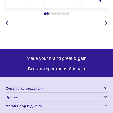
Де замовити якісні лямкови пояси
оптом?
Корпорація 12 пропонує широкий вибір засобів
індивідуального захисту для будь-яких потреб. Наші вироби з
нанесенням логотипу відрізняються високою якістю,
зносостійкістю, а також оригінальним дизайном, що робить
нашу продукцію такою затребуваною та унікальною.
Замовляючи виготовлення лямкових поясів у нас, Ви можете
Make your brand great & gain
бути впевнені у:
-
Все для зростання брендів
високій якості засобів захисту;
доступних оптових цінах;
оригінальному дизайні виробів, які точно сподобаються
Сувенірна продукція
вашим співробітникам;
Про нас
індивідуальному підході до кожного замовлення;
доставці продукції по всій Україні.
Merch Shop під ключ