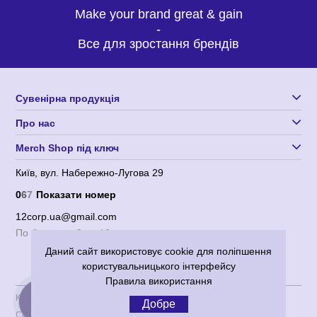
Make your brand great & gain
-
Все для зростання брендів
Сувенірна продукція
Про нас
Merch Shop під ключ
Київ, вул. Набережно-Лугова 29
0
6
7
Показати номер
12corp.ua@gmail.com
По будням с 9 до 18
Даний сайт використовує cookie для поліпшення
користувальницького інтерфейсу
Правила використання
Користувача угода
|
Політика конфіденційності
Добре
Corporation 12
© 2012-2026 Всі права захищені.