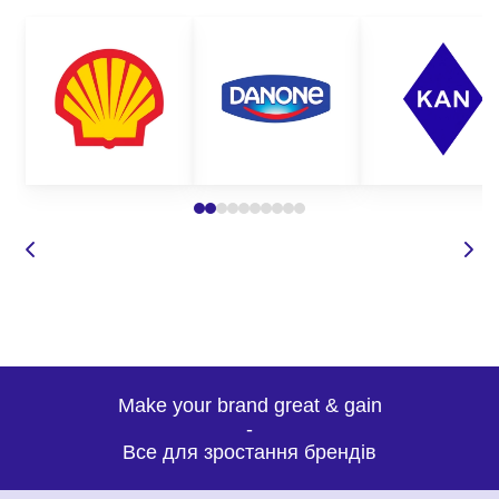
Щоб замовити кошики для
пікніка з логотипом в
Корпорації 12, вам достатньо
зв’язатись з нашим
менеджером зручним для вас
способом:
зателефонувати за номером вказаним на сайті;
залишити запит дзвінка, і ми самі вам перетелефонуємо
в зручний для вас час;
задати питання по товару;
написати у Вайбер чи на електронну адресу.
Make your brand great & gain
Для пришвидшення оформлення замовлення нашими
-
менеджерами, необхідно визначитись з наступними пунктами:
Все для зростання брендів
модель виробу, що вас зацікавила;