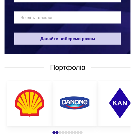
за телефоном, що вказаний на сайті;
написати у вайбер або електронною поштою;
залишити запит дзвінка на сайті і ми самі вам
передзвонимо у зручний для вас час;
Давайте виберемо разом
поставити питання щодо товару.
Для оформлення замовлення вам необхідно визначитися з:
Портфоліо
видом та розміром коробки, яка вас цікавить;
кількістю партії;
методом нанесення;
бажаним терміном виготовлення;
бюджетом замовлення.
На основі цієї інформації менеджер підбере вам оптимальну
пропозицію на виготовлення упаковки з нанесенням логотипу.
Звертайтеся до нас прямо зараз і самі переконаєтесь у