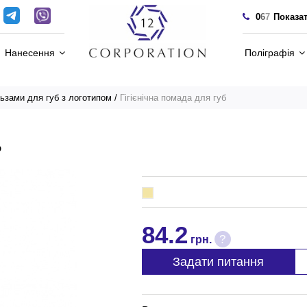
0
6
7
Показа
Нанесення
Поліграфія
ьзами для губ з логотипом
Гігієнічна помада для губ
Б
84.2
?
грн.
Задати питання