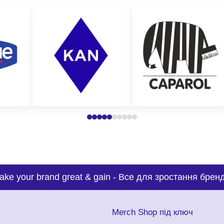
ake your brand great & gain
-
Все для зростання бренд
с
Merch Shop під ключ