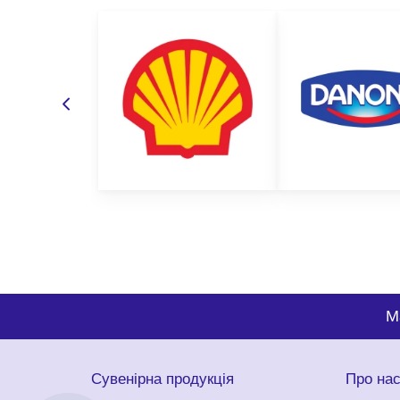
M
Сувенірна продукція
Про на