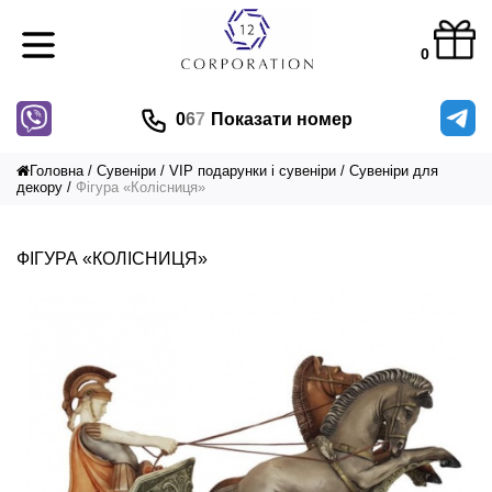
0
0
6
7
Показати номер
Головна
Сувеніри
VIP подарунки і сувеніри
Сувеніри для
декору
Фігура «Колісниця»
ФІГУРА «КОЛІСНИЦЯ»