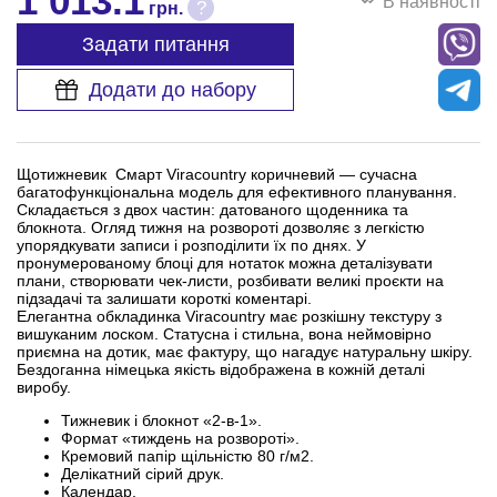
1 013.1
В наявності
?
грн.
Задати питання
Додати до набору
Щотижневик Смарт Viracountry коричневий — сучасна
багатофункціональна модель для ефективного планування.
Складається з двох частин: датованого щоденника та
блокнота. Огляд тижня на розвороті дозволяє з легкістю
упорядкувати записи і розподілити їх по днях. У
пронумерованому блоці для нотаток можна деталізувати
плани, створювати чек-листи, розбивати великі проєкти на
підзадачі та залишати короткі коментарі.
Елегантна обкладинка Viracountry має розкішну текстуру з
вишуканим лоском. Статусна і стильна, вона неймовірно
приємна на дотик, має фактуру, що нагадує натуральну шкіру.
Бездоганна німецька якість відображена в кожній деталі
виробу.
Тижневик і блокнот «2-в-1».
Формат «тиждень на розвороті».
Кремовий папір щільністю 80 г/м2.
Делікатний сірий друк.
Календар.