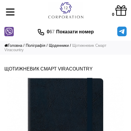
0
0
6
7
Показати номер
Головна
Поліграфія
Щоденники
Щотижневик Смарт
Viracountry
ЩОТИЖНЕВИК СМАРТ VIRACOUNTRY