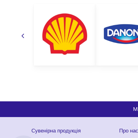
M
Сувенірна продукція
Про на