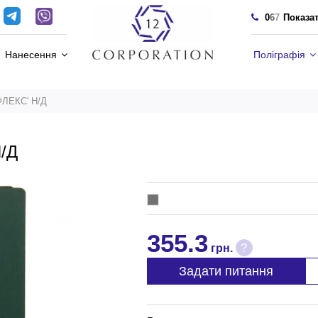
0
6
7
Показа
Нанесення
Поліграфія
ФЛЕКС' Н/Д
/Д
355.3
?
грн.
Задати питання