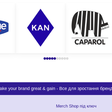
ake your brand great & gain
-
Все для зростання бренд
с
Merch Shop під ключ