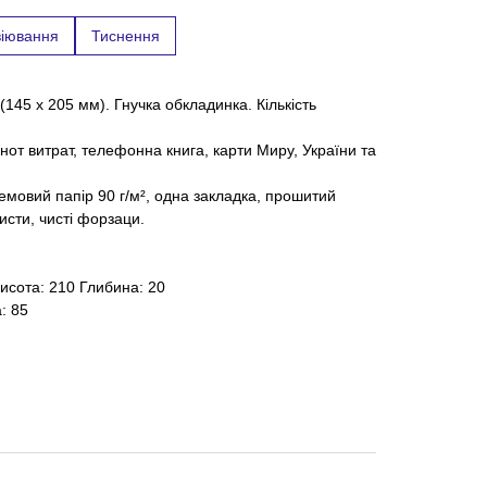
віювання
Тиснення
45 х 205 мм). Гнучка обкладинка. Кількість
нот витрат, телефонна книга, карти Миру, України та
 кремовий папір 90 г/м², одна закладка, прошитий
сти, чисті форзаци.
исота: 210 Глибина: 20
: 85