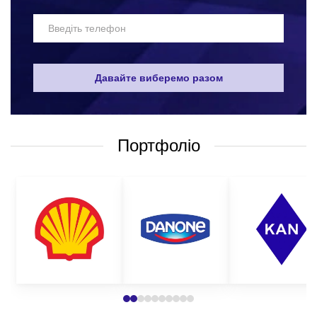
за телефоном, що вказаний на сайті;
написати у вайбер або електронною поштою;
залишити запит дзвінка на сайті і ми самі вам
передзвонимо у зручний для вас час;
Давайте виберемо разом
поставити питання щодо товару.
Для оформлення замовлення вам необхідно визначитися з:
Портфоліо
видом декору, який вас цікавить;
кількістю партії;
методом нанесення;
бажаним терміном виготовлення;
бюджетом замовлення.
На основі цієї інформації менеджер підбере вам оптимальну
пропозицію на виготовлення брендованого декору з
нанесенням логотипу. Звертайтеся до нас прямо зараз і самі
переконаєтесь у нашому професіоналізмі.