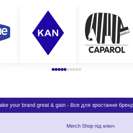
ake your brand great & gain
-
Все для зростання бренд
с
Merch Shop під ключ