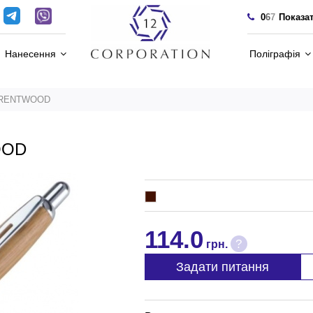
0
6
7
Показа
Нанесення
Поліграфія
 BRENTWOOD
OOD
114.0
?
грн.
Задати питання