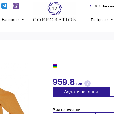
0
6
7
Показа
Нанесення
Поліграфія
959.8
?
грн.
Задати питання
Вид нанесення