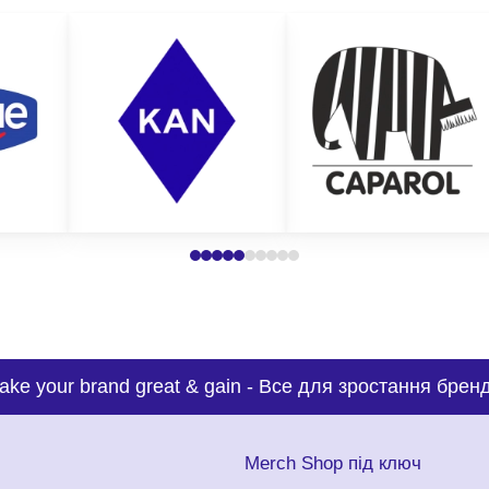
ake your brand great & gain
-
Все для зростання бренд
с
Merch Shop під ключ