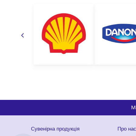
M
Сувенірна продукція
Про на