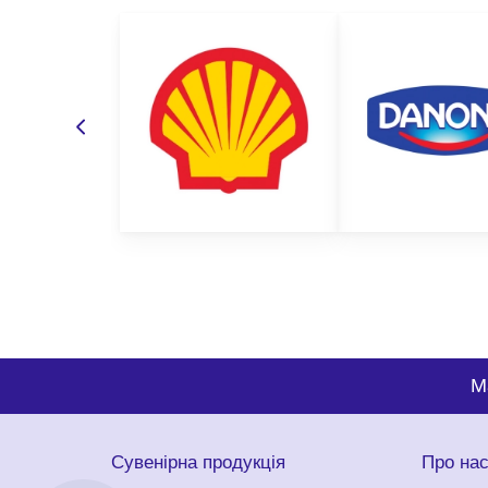
M
Сувенірна продукція
Про на