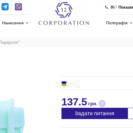
0
6
7
Показа
Нанесення
Поліграфія
"Подарунок"
137.5
?
грн.
Задати питання