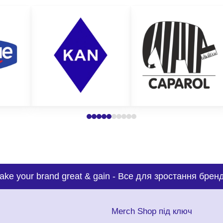
ake your brand great & gain
-
Все для зростання бренд
с
Merch Shop під ключ