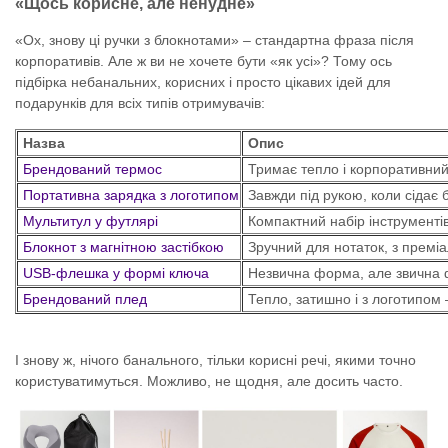
«Щось корисне, але ненудне»
«Ох, знову ці ручки з блокнотами» – стандартна фраза після
корпоративів. Але ж ви не хочете бути «як усі»? Тому ось
підбірка небанальних, корисних і просто цікавих ідей для
подарунків для всіх типів отримувачів:
Назва
Опис
Брендований термос
Тримає тепло і корпоративний 
Портативна зарядка з логотипом
Завжди під рукою, коли сідає 
Мультитул у футлярі
Компактний набір інструментів
Блокнот з магнітною застібкою
Зручний для нотаток, з премі
USB-флешка у формі ключа
Незвична форма, але звична ф
Брендований плед
Тепло, затишно і з логотипом 
І знову ж, нічого банального, тільки корисні речі, якими точно
користуватимуться. Можливо, не щодня, але досить часто.