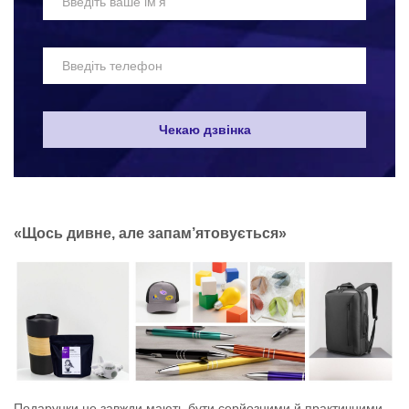
Чекаю дзвінка
«Щось дивне, але запам’ятовується»
Подарунки не завжди мають бути серйозними й практичними.