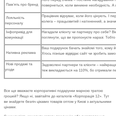
Пам’ять про бренд
повернеться, коли виникне необхідність. А 
Працівник відчуває, коли його цінують. І 
Лояльність
колега – працьовитий і натхненний, а значи
персоналу
Інфопривід для
Нагадали клієнту чи партнеру про себе? Ві
комунікації
поглянути, що ви пропонуєте наразі. Тобто 
Ваш подарунок бачать знайомі того, кому 
Нативна реклама
Хтось пізніше відвідає сайт чи зробить зам
Нові продажі та
Задоволені партнери та клієнти – найкраще
угоди
теж викладаються на 110%, бо отримали пе
Все ще вважаєте корпоративні подарунки марною тратою
грошей? Якщо ні, завітайте до каталогів «Корпорація 12». Тут
ви знайдете безліч цікавих товарів оптом у Києві з актуальними
цінами.