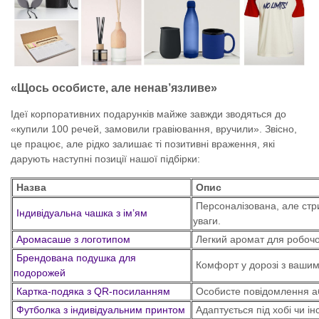
«Щось особисте, але ненав’язливе»
Ідеї корпоративних подарунків майже завжди зводяться до
«купили 100 речей, замовили гравіювання, вручили». Звісно,
це працює, але рідко залишає ті позитивні враження, які
дарують наступні позиції нашої підбірки:
Назва
Опис
Персоналізована, але стр
Індивідуальна чашка з ім’ям
уваги.
Аромасаше з логотипом
Легкий аромат для робочог
Брендована подушка для
Комфорт у дорозі з вашим
подорожей
Картка-подяка з QR-посиланням
Особисте повідомлення аб
Футболка з індивідуальним принтом
Адаптується під хобі чи ін