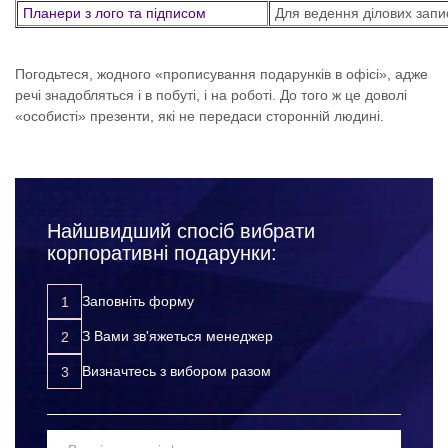
Планери з лого та підписом
Для ведення ділових запис
Погодьтеся, жодного «прописування подарунків в офісі», адже
речі знадобляться і в побуті, і на роботі. До того ж це доволі
«особисті» презенти, які не передаси сторонній людині.
Найшвидший спосіб вибрати
корпоративні подарунки:
Заповніть форму
З Вами зв'яжеться менеджер
Визначтесь з вибором разом