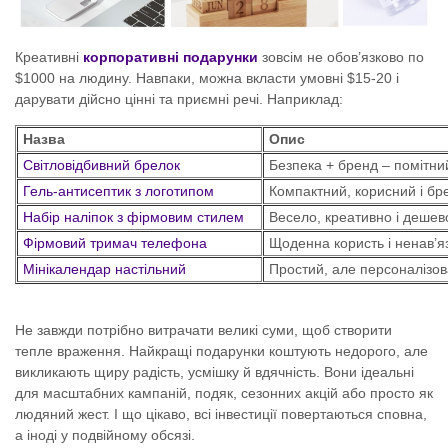
Креативні
корпоративні подарунки
зовсім не обов’язково по
$1000 на людину. Навпаки, можна вкласти умовні $15-20 і
дарувати дійсно цінні та приємні речі. Наприклад:
Назва
Опис
Світловідбивний брелок
Безпека + бренд – помітний
Гель-антисептик з логотипом
Компактний, корисний і бр
Набір наліпок з фірмовим стилем
Весело, креативно і дешево 
Фірмовий тримач телефона
Щоденна користь і ненав’яз
Мінікалендар настільний
Простий, але персоналізов
Не завжди потрібно витрачати великі суми, щоб створити
тепле враження. Найкращі подарунки коштують недорого, але
викликають щиру радість, усмішку й вдячність. Вони ідеальні
для масштабних кампаній, подяк, сезонних акцій або просто як
людяний жест. І що цікаво, всі інвестиції повертаються сповна,
а іноді у подвійному обсязі.