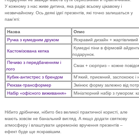
У кожному з нас живе дитина, яка радіє всьому цікавому і
незвичайному. Ось деякі ідеї презентів, які точно залишаться у
пам’яті:
Назва
Опис
Ручка з кумедним друком
Яскравий дизайн + жартівливий 
Кумедні піни в фірмовій айденти
Кастомізована кепка
подарунок.
Печиво з передбаченням і
Смак + сюрприз – кожне повідо
лого
Кубик-антистрес з брендом
М'який, приємний, заспокоює і 
Рюкзак-трансформер
Змінює форму залежно від потре
Набір «офісного виживання»
Мініатюрний набір з гумором: ка
Нібито дрібнички, нібито без великої практичної користі, але
мають зовсім не банальний вигляд. А якщо додати святкову
атмосферу і влаштувати церемонію вручення презентів –
ефект буде ще яскравішим.