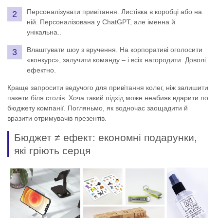
Персоналізувати привітання. Листівка в коробці або на
ній. Персоналізована у ChatGPT, але іменна й
унікальна..
Влаштувати шоу з вручення. На корпоративі оголосити
«конкурс», залучити команду – і всіх нагородити. Доволі
ефектно.
Краще запросити ведучого для привітання колег, ніж залишити
пакети біля столів. Хоча такий підхід може неабияк вдарити по
бюджету компанії. Погляньмо, як водночас заощадити й
вразити отримувачів презентів.
Бюджет ≠ ефект: економні подарунки,
які гріють серця