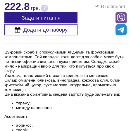
222.8
В наявності
?
грн.
Задати питання
Додати до набору
Цукровий скраб зі спокусливими ягідними та фруктовими
компонентами. Той випадок, коли догляд за собою може бути
не тільки ефективним, але і дуже приємним. Солодке скраб-
мило - найкращий вибір для тих, хто піклується про свою
шкіру.
Упаковка: пластиковий стакан з кришкою та мочалкою.
Склад: омиленні оливкова, виноградна, кокосова олія, білий
кристалічний цукор, сухе молоко натуральне, ароматична
композиція.
Ціна вказана орієнтовна, кінцева вартість буде залежать від:
тиражу;
методу нанесення.
Асортимент:
абрикос;
тропік;