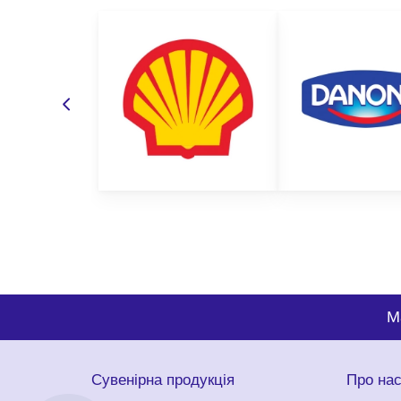
M
Сувенірна продукція
Про на