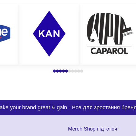
ake your brand great & gain
-
Все для зростання бренд
с
Merch Shop під ключ