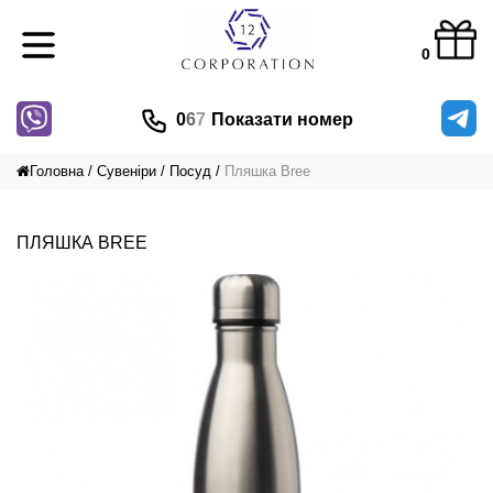
0
0
6
7
Показати номер
Головна
Сувеніри
Посуд
Пляшка Bree
ПЛЯШКА BREE