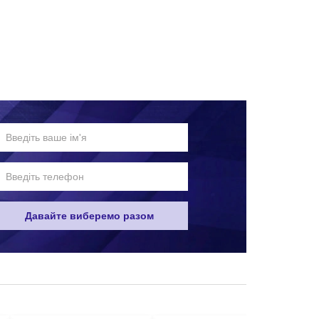
им зручним для вас способом:
Давайте виберемо разом