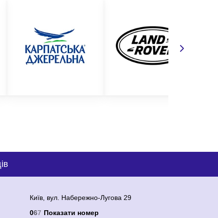
енням логотипу. Звертайтеся до нас прямо зараз і
ів
Київ, вул. Набережно-Лугова 29
0
6
7
Показати номер