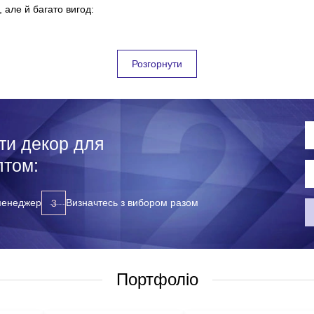
 але й багато вигод:
 з оригінальним дизайном та широким вибором методів нанесення;
Розгорнути
овлення (без зривів кінцевих термінів);
 обсягу замовлення);
ти декор для
птом:
ів у нас, вам достатньо звернутися до наших менеджерів будь-як
 менеджер
Визначтесь з вибором разом
 передзвонимо у зручний для вас час;
Портфоліо