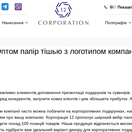
0
6
7
Показа
Нанесення
Поліграфія
птом папір тішью з логотипом компан
важливих елементів доповнення презентації подарунків та сувенірі
ред конкурентів, залучити нових клієнтів і цим збільшити прибуток
компанії часто можна побачити на корпоративних подарунках, набор
нням про вашу компанію. Корпорація 12 пропонує широкий вибір па
дете понад 100 позицій товарів. Наша продукція відрізняється висо
ть підібрати вам ідеальний варіант декору для корпоративних подар