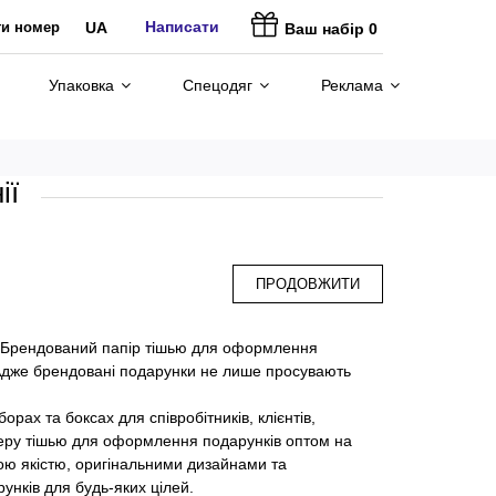
Написати
ти номер
UA
Ваш набір
0
Упаковка
Спецодяг
Реклама
ії
ПРОДОВЖИТИ
в. Брендований папір тішью для оформлення
. Адже брендовані подарунки не лише просувають
ах та боксах для співробітників, клієнтів,
перу тішью для оформлення подарунків оптом на
кою якістю, оригінальними дизайнами та
унків для будь-яких цілей.