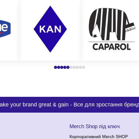
тися з:
тимальну пропозицію на виготовлення брендованого декору з нанес
ake your brand great & gain
-
Все для зростання бренд
с
Merch Shop під ключ
Корпоративний Merch SHOP