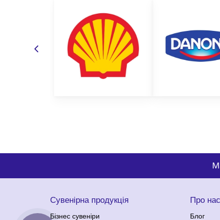
Для оформлення замовлення вам необхідно визначи
видом декору, який вас цікавить;
кількістю партії;
методом нанесення;
бажаним терміном виготовлення;
бюджетом замовлення.
На основі цієї інформації менеджер підбере вам оп
самі переконаєтесь у нашому професіоналізмі.
M
Сувенірна продукція
Про на
Бізнес сувеніри
Блог