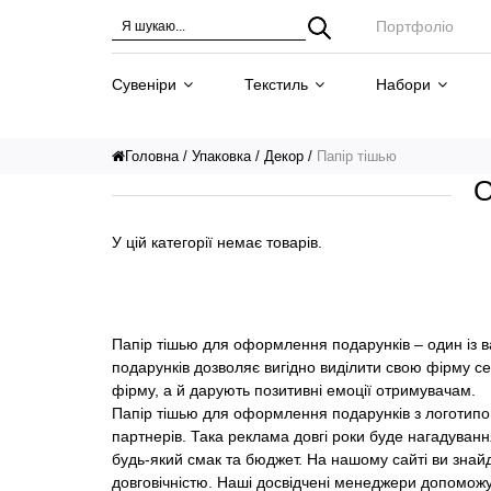
Портфоліо
Сувеніри
Текстиль
Набори
Головна
Упаковка
Декор
Папір тішью
О
У цій категорії немає товарів.
Папір тішью для оформлення подарунків – один із 
подарунків дозволяє вигідно виділити свою фірму се
фірму, а й дарують позитивні емоції отримувачам.
Папір тішью для оформлення подарунків з логотипом 
партнерів. Така реклама довгі роки буде нагадува
будь-який смак та бюджет. На нашому сайті ви знай
довговічністю. Наші досвідчені менеджери допоможу