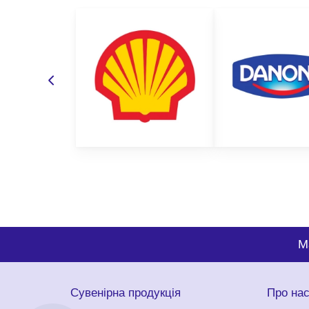
M
Сувенірна продукція
Про на