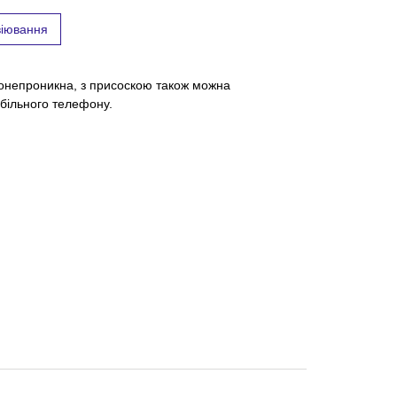
віювання
донепроникна, з присоскою також можна
обільного телефону.