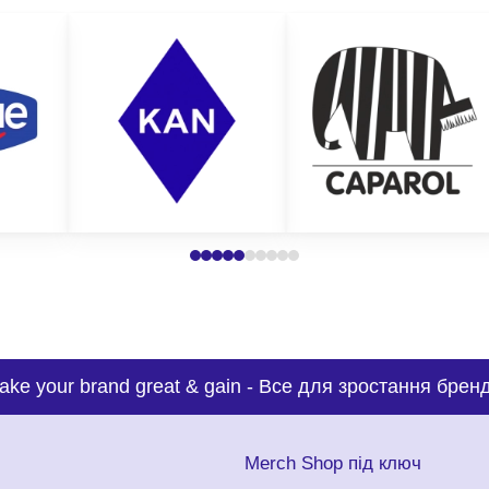
ake your brand great & gain
-
Все для зростання бренд
с
Merch Shop під ключ