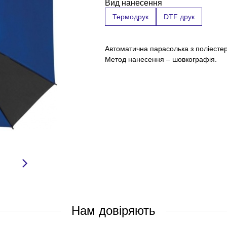
Вид нанесення
Термодрук
DTF друк
Автоматична парасолька з поліесте
Метод нанесення – шовкографія.
Нам довіряють