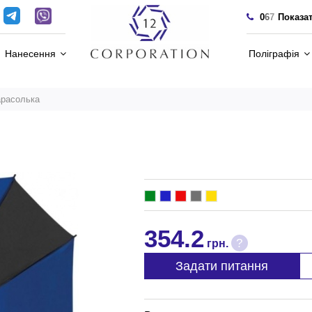
0
6
7
Показа
Нанесення
Поліграфія
арасолька
354.2
?
грн.
Задати питання