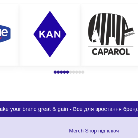
ake your brand great & gain
-
Все для зростання бренд
с
Merch Shop під ключ