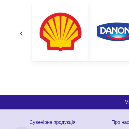
M
Сувенірна продукція
Про на