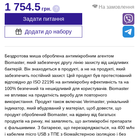
1 754.5
На замовлення
?
грн.
Задати питання
Додати до набору
Бездротова миша оброблена антимікробним агентом
Biomaster, який забезпечує другу лінію захисту від шкідливих
бактерій. Він знаходиться в продукті, а не на продукті, який
забезпечить постійний захист. Цей продукт був протестований
відповідно до ISO 22196 на антимікробну ефективність та на
100% безпечний та нешкідливий для користувачів. Biomaster
не впливає на придатність виробу для повторного
використання. Продукт також включає Verimaster, унікальний
індикатор, який вбудований у матеріал, щоб довести, що
продукт оброблений Biomaster, на відміну від багатьох
продуктів на ринку, які заявляють, що антимікробні препарати
є фальшивими. З батареєю, що перезаряджається, на 400 мАч
і кабелем micro USB з ТПЕ з біомайстерною ізоляцією і без