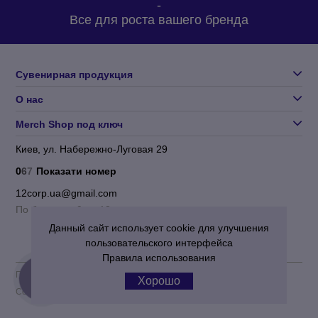
-
Все для роста вашего бренда
Сувенирная продукция
О нас
Merch Shop под ключ
Киев, ул. Набережно-Луговая 29
0
6
7
Показати номер
12corp.ua@gmail.com
По будням с 9 до 18
Данный сайт использует cookie для улучшения
пользовательского интерфейса
Правила использования
Пользовательское соглашение
|
Политика конфиденциальности
Хорошо
КНОПКА
ЗВ'ЯЗКУ
Corporation 12
© 2012-2026 Все права защищены.