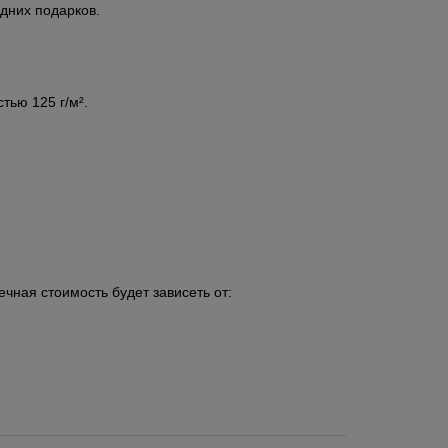
дних подарков.
тью 125 г/м².
чная стоимость будет зависеть от: