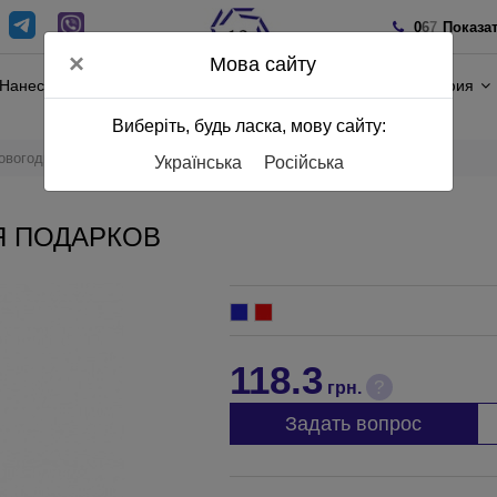
0
6
7
Показа
×
Мова сайту
Нанесение
Полиграфия
Виберіть, будь ласка, мову сайту:
овогодний для подарков
Українська
Російська
Я ПОДАРКОВ
118.3
?
грн.
Задать вопрос