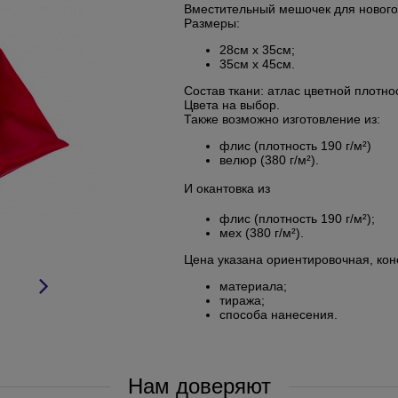
Вместительный мешочек для нового
Размеры:
28см х 35см;
35см х 45см.
Состав ткани: атлас цветной плотнос
Цвета на выбор.
Также возможно изготовление из:
флис (плотность 190 г/м²)
велюр (380 г/м²).
И окантовка из
флис (плотность 190 г/м²);
мех (380 г/м²).
Цена указана ориентировочная, коне
материала;
тиража;
способа нанесения.
Нам доверяют