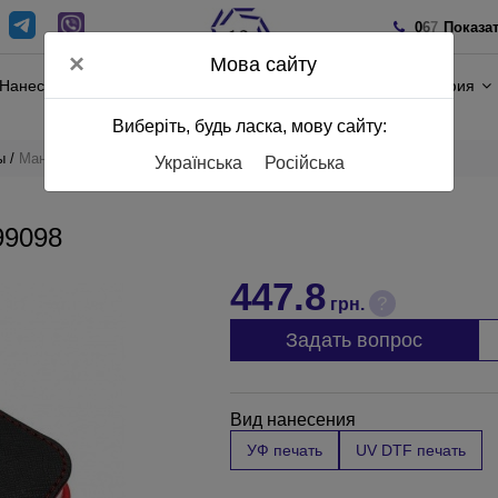
0
6
7
Показа
×
Мова сайту
Нанесение
Полиграфия
Виберіть, будь ласка, мову сайту:
ы
Маникюрный набор 96-0499098
Українська
Російська
9098
447.8
?
грн.
Задать вопрос
Вид нанесения
УФ печать
UV DTF печать