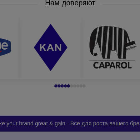
Нам доверяют
e your brand great & gain
-
Все для роста вашего бре