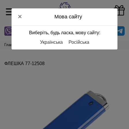
0
×
Мова сайту
0
6
7
Показати номер
Виберіть, будь ласка, мову сайту:
Українська
Російська
Главная
Сувениры
USB флешки
Флешка 77-12508
ФЛЕШКА 77-12508