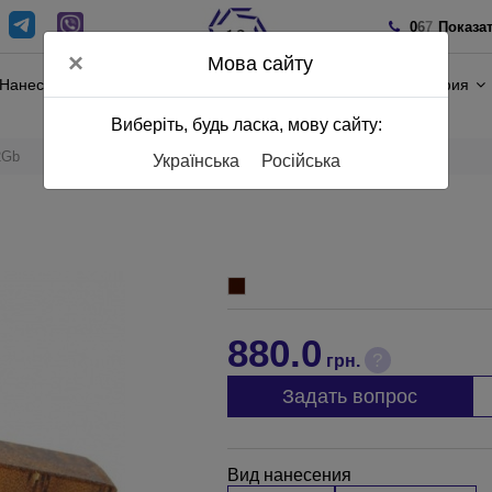
0
6
7
Показа
×
Мова сайту
Нанесение
Полиграфия
Виберіть, будь ласка, мову сайту:
2Gb
Українська
Російська
880.0
?
грн.
Задать вопрос
Вид нанесения